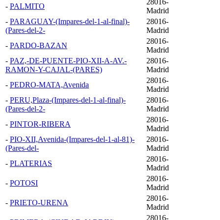
28016-
-
PALMITO
Madrid
-
PARAGUAY-(Impares-del-1-al-final)-
28016-
(Pares-del-2-
Madrid
28016-
-
PARDO-BAZAN
Madrid
-
PAZ,-DE-PUENTE-PIO-XII-A-AV.-
28016-
RAMON-Y-CAJAL-(PARES)
Madrid
28016-
-
PEDRO-MATA,Avenida
Madrid
-
PERU,Plaza-(Impares-del-1-al-final)-
28016-
(Pares-del-2-
Madrid
28016-
-
PINTOR-RIBERA
Madrid
-
PIO-XII,Avenida-(Impares-del-1-al-81)-
28016-
(Pares-del-
Madrid
28016-
-
PLATERIAS
Madrid
28016-
-
POTOSI
Madrid
28016-
-
PRIETO-URENA
Madrid
28016-