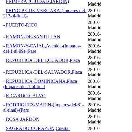
-
PRIMERA-(CIUDAD-JARDIN)
Madrid
-
PRINCIPE-DE-VERGARA-(Impares-del-
28016-
213-al-final)-
Madrid
28016-
-
PUERTO-RICO
Madrid
28016-
-
RAMON-DE-SANTILLAN
Madrid
-
RAMON-Y-CAJAL,Avenida-(Impares-
28016-
del-1-al-99)-(Pare
Madrid
28016-
-
REPUBLICA-DEL-ECUADOR,Plaza
Madrid
28016-
-
REPUBLICA-DEL-SALVADOR,Plaza
Madrid
-
REPUBLICA-DOMINICANA,Plaza-
28016-
(Impares-del-1-al-final
Madrid
28016-
-
RICARDO-CALVO
Madrid
-
RODRIGUEZ-MARIN-(Impares-del-61-
28016-
al-final)-(Pare
Madrid
28016-
-
ROSA-JARDON
Madrid
-
SAGRADO-CORAZON,Cuesta-
28016-