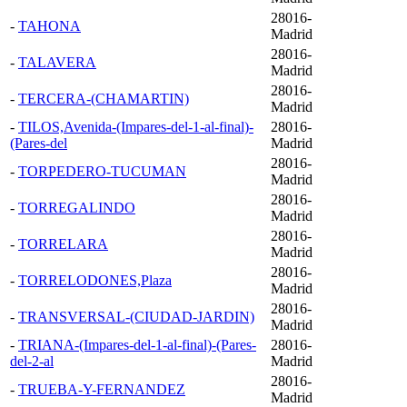
28016-
-
TAHONA
Madrid
28016-
-
TALAVERA
Madrid
28016-
-
TERCERA-(CHAMARTIN)
Madrid
-
TILOS,Avenida-(Impares-del-1-al-final)-
28016-
(Pares-del
Madrid
28016-
-
TORPEDERO-TUCUMAN
Madrid
28016-
-
TORREGALINDO
Madrid
28016-
-
TORRELARA
Madrid
28016-
-
TORRELODONES,Plaza
Madrid
28016-
-
TRANSVERSAL-(CIUDAD-JARDIN)
Madrid
-
TRIANA-(Impares-del-1-al-final)-(Pares-
28016-
del-2-al
Madrid
28016-
-
TRUEBA-Y-FERNANDEZ
Madrid