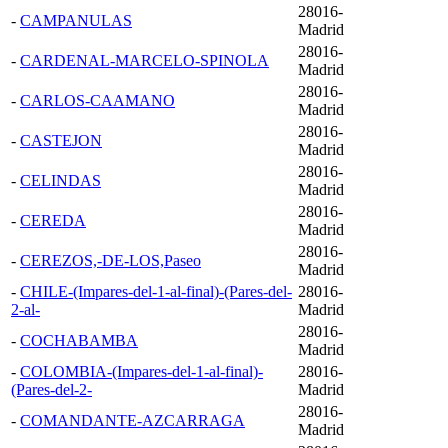
28016-
-
CAMPANULAS
Madrid
28016-
-
CARDENAL-MARCELO-SPINOLA
Madrid
28016-
-
CARLOS-CAAMANO
Madrid
28016-
-
CASTEJON
Madrid
28016-
-
CELINDAS
Madrid
28016-
-
CEREDA
Madrid
28016-
-
CEREZOS,-DE-LOS,Paseo
Madrid
-
CHILE-(Impares-del-1-al-final)-(Pares-del-
28016-
2-al-
Madrid
28016-
-
COCHABAMBA
Madrid
-
COLOMBIA-(Impares-del-1-al-final)-
28016-
(Pares-del-2-
Madrid
28016-
-
COMANDANTE-AZCARRAGA
Madrid