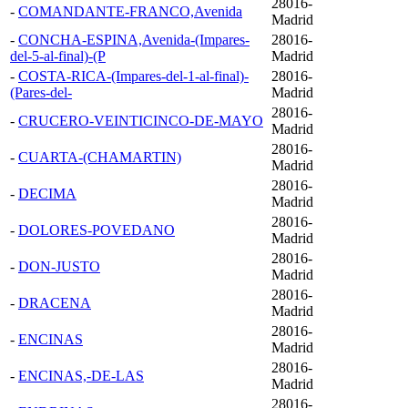
28016-
-
COMANDANTE-FRANCO,Avenida
Madrid
-
CONCHA-ESPINA,Avenida-(Impares-
28016-
del-5-al-final)-(P
Madrid
-
COSTA-RICA-(Impares-del-1-al-final)-
28016-
(Pares-del-
Madrid
28016-
-
CRUCERO-VEINTICINCO-DE-MAYO
Madrid
28016-
-
CUARTA-(CHAMARTIN)
Madrid
28016-
-
DECIMA
Madrid
28016-
-
DOLORES-POVEDANO
Madrid
28016-
-
DON-JUSTO
Madrid
28016-
-
DRACENA
Madrid
28016-
-
ENCINAS
Madrid
28016-
-
ENCINAS,-DE-LAS
Madrid
28016-