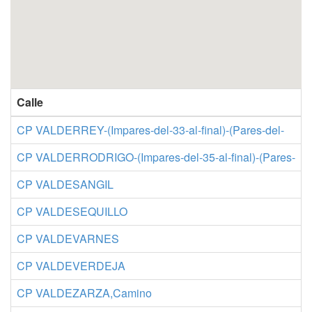
Calle
CP VALDERREY-(Impares-del-33-al-final)-(Pares-del-
C
CP VALDERRODRIGO-(Impares-del-35-al-final)-(Pares-
C
CP VALDESANGIL
C
CP VALDESEQUILLO
C
CP VALDEVARNES
C
CP VALDEVERDEJA
C
CP VALDEZARZA,Camino
C