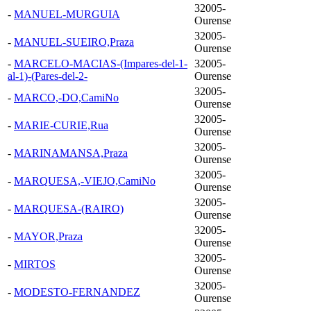
32005-
-
MANUEL-MURGUIA
Ourense
32005-
-
MANUEL-SUEIRO,Praza
Ourense
-
MARCELO-MACIAS-(Impares-del-1-
32005-
al-1)-(Pares-del-2-
Ourense
32005-
-
MARCO,-DO,CamiNo
Ourense
32005-
-
MARIE-CURIE,Rua
Ourense
32005-
-
MARINAMANSA,Praza
Ourense
32005-
-
MARQUESA,-VIEJO,CamiNo
Ourense
32005-
-
MARQUESA-(RAIRO)
Ourense
32005-
-
MAYOR,Praza
Ourense
32005-
-
MIRTOS
Ourense
32005-
-
MODESTO-FERNANDEZ
Ourense