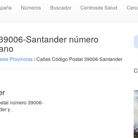
spaña
Números
Buscador
Centrosde Salud
Cerc
⏩ 39006-Santander número
lano
les Provincias
/ Calles Código Postal 39006-Santander
C
er
ostal número 39006-
er y .