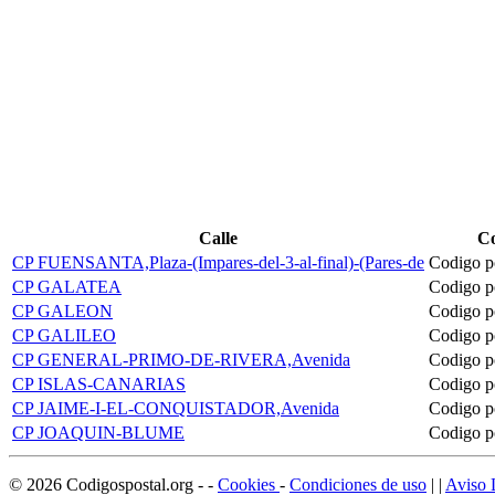
Calle
Co
CP FUENSANTA,Plaza-(Impares-del-3-al-final)-(Pares-de
Codigo p
CP GALATEA
Codigo p
CP GALEON
Codigo p
CP GALILEO
Codigo p
CP GENERAL-PRIMO-DE-RIVERA,Avenida
Codigo p
CP ISLAS-CANARIAS
Codigo p
CP JAIME-I-EL-CONQUISTADOR,Avenida
Codigo p
CP JOAQUIN-BLUME
Codigo p
©
2026
Codigospostal.org
-
-
Cookies
-
Condiciones de uso
| |
Aviso 