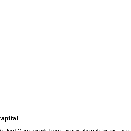
apital
tal, En el Mapa de google Le mostramos un plano callejero con la ubic