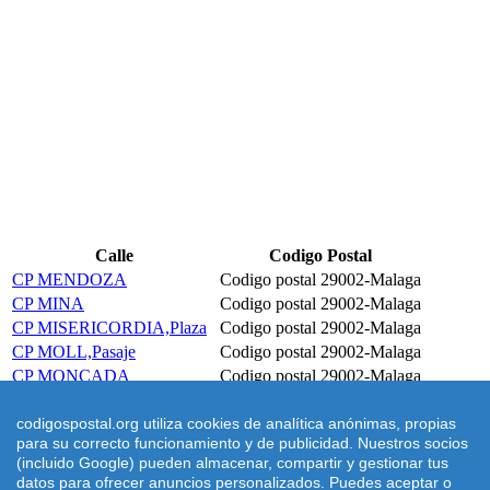
Calle
Codigo Postal
CP MENDOZA
Codigo postal 29002-Malaga
CP MINA
Codigo postal 29002-Malaga
CP MISERICORDIA,Plaza
Codigo postal 29002-Malaga
CP MOLL,Pasaje
Codigo postal 29002-Malaga
CP MONCADA
Codigo postal 29002-Malaga
CP MONTALBAN
Codigo postal 29002-Malaga
CP MONTESA,Pasaje
Codigo postal 29002-Malaga
codigospostal.org utiliza cookies de analítica anónimas, propias
para su correcto funcionamiento y de publicidad. Nuestros socios
CP MORENO-VILLA,Plaza
Codigo postal 29002-Malaga
(incluido Google) pueden almacenar, compartir y gestionar tus
datos para ofrecer anuncios personalizados. Puedes aceptar o