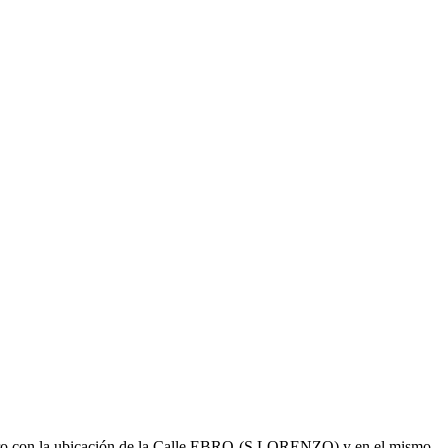
jero con la ubicación de la Calle EBRO-(S.LORENZO) y en el mismo