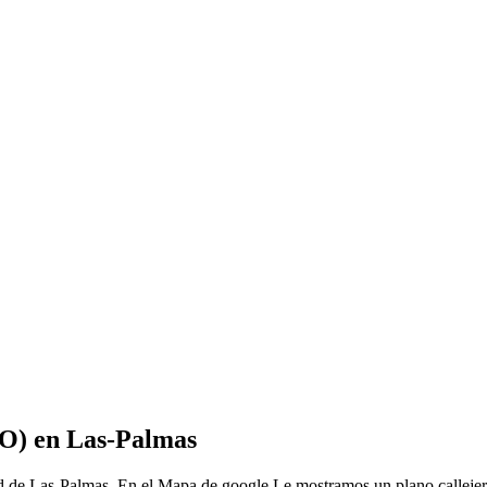
O) en Las-Palmas
ad de Las-Palmas, En el Mapa de google Le mostramos un plano calle