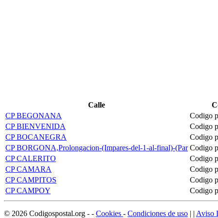
Calle
C
CP BEGONANA
Codigo p
CP BIENVENIDA
Codigo p
CP BOCANEGRA
Codigo p
CP BORGONA,Prolongacion-(Impares-del-1-al-final)-(Par
Codigo p
CP CALERITO
Codigo p
CP CAMARA
Codigo p
CP CAMPITOS
Codigo p
CP CAMPOY
Codigo p
©
2026
Codigospostal.org
-
-
Cookies
-
Condiciones de uso
| |
Aviso 