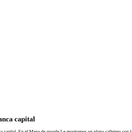
nca capital
a capital, En el Mapa de google Le mostramos un plano callejero con 