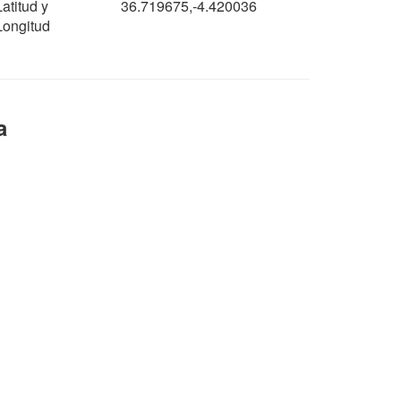
Latitud y
36.719675,-4.420036
Longitud
a