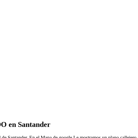
O en Santander
ad de Santander, En el Mapa de google Le mostramos un plano callej