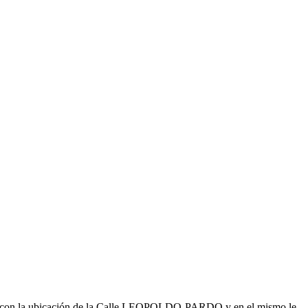
ero con la ubicación de la Calle LEOPOLDO-PARDO y en el mismo le