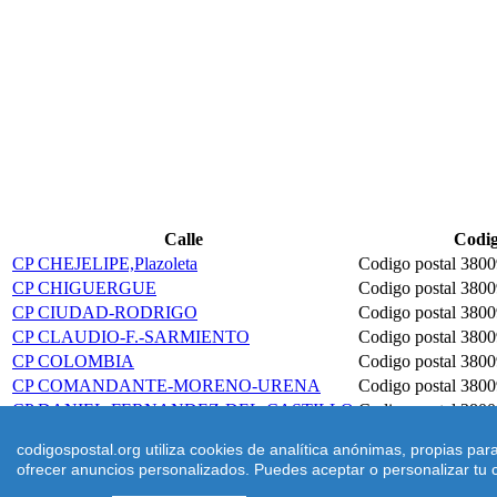
Calle
Codig
CP CHEJELIPE,Plazoleta
Codigo postal 3800
CP CHIGUERGUE
Codigo postal 3800
CP CIUDAD-RODRIGO
Codigo postal 3800
CP CLAUDIO-F.-SARMIENTO
Codigo postal 3800
CP COLOMBIA
Codigo postal 3800
CP COMANDANTE-MORENO-URENA
Codigo postal 3800
CP DANIEL-FERNANDEZ-DEL-CASTILLO
Codigo postal 3800
CP DAUTE
Codigo postal 3800
codigospostal.org utiliza cookies de analítica anónimas, propias pa
ofrecer anuncios personalizados. Puedes aceptar o personalizar tu c
©
2026
Codigospostal.org
-
-
Cookies
-
Condiciones de uso
| |
Aviso 