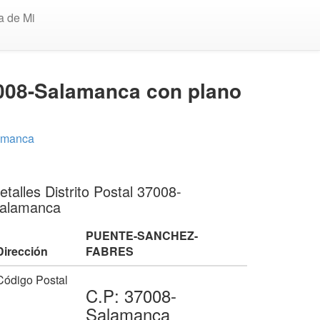
a de Mi
008-Salamanca con plano
amanca
etalles Distrito Postal 37008-
alamanca
PUENTE-SANCHEZ-
Dirección
FABRES
Código Postal
C.P: 37008-
Salamanca