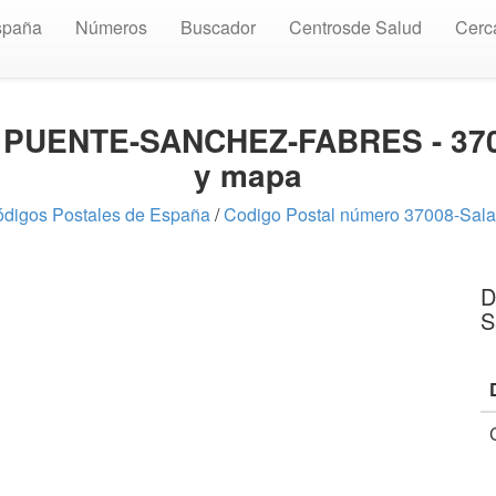
spaña
Números
Buscador
Centrosde Salud
Cerc
lle PUENTE-SANCHEZ-FABRES - 37
y mapa
digos Postales de España
/
Codigo Postal número 37008-Sal
D
S