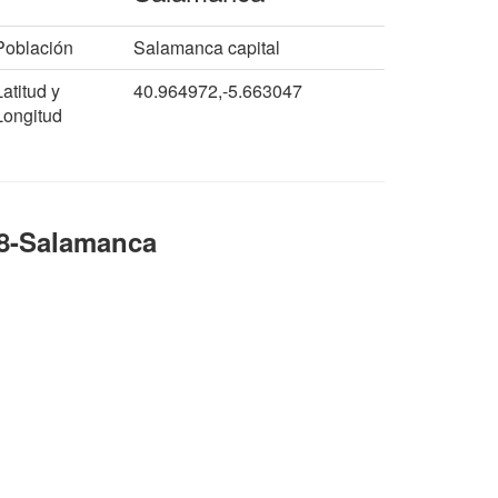
Población
Salamanca capital
Latitud y
40.964972,-5.663047
Longitud
8-Salamanca