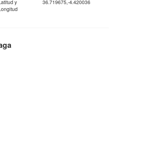
Latitud y
36.719675,-4.420036
Longitud
aga