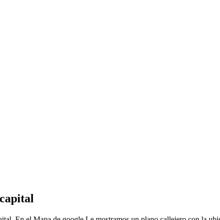
capital
pital, En el Mapa de google Le mostramos un plano callejero con la ubi