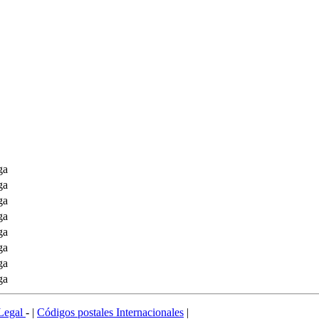
ga
ga
ga
ga
ga
ga
ga
ga
Legal
- |
Códigos postales Internacionales
|