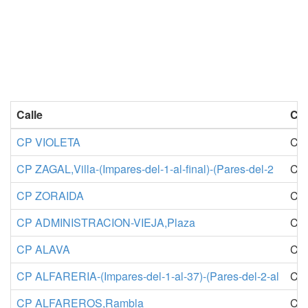
Calle
Cod
CP VIOLETA
Cod
CP ZAGAL,Villa-(Impares-del-1-al-final)-(Pares-del-2
Cod
CP ZORAIDA
Cod
CP ADMINISTRACION-VIEJA,Plaza
Cod
CP ALAVA
Cod
CP ALFARERIA-(Impares-del-1-al-37)-(Pares-del-2-al
Cod
CP ALFAREROS,Rambla
Cod