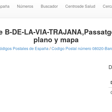
spaña
Números
Buscador
Centrosde Salud
Cerc
lle B-DE-LA-VIA-TRAJANA,Passatg
plano y mapa
ódigos Postales de España
/
Codigo Postal número 08020-Bar
D