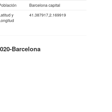
Población
Barcelona capital
Latitud y
41.387917,2.169919
Longitud
8020-Barcelona