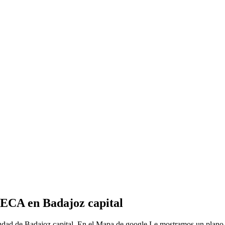
ECA en Badajoz capital
ciudad de Badajoz capital, En el Mapa de google Le mostramos un pl