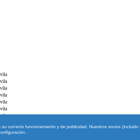
vila
vila
vila
vila
vila
vila
vila
vila
ra su correcto funcionamiento y de publicidad. Nuestros socios (inclui
onfiguración.:
Legal
- |
Códigos postales Internacionales
|