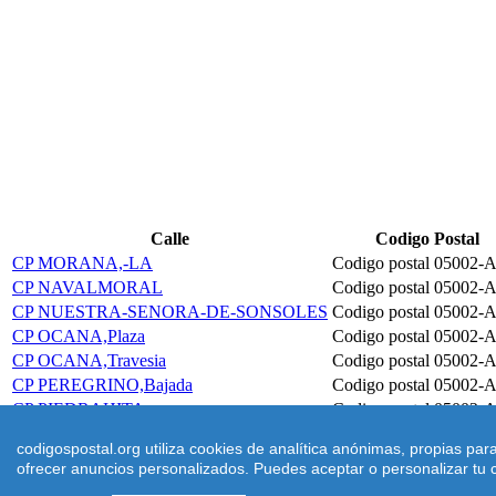
Calle
Codigo Postal
CP MORANA,-LA
Codigo postal 05002-A
CP NAVALMORAL
Codigo postal 05002-A
CP NUESTRA-SENORA-DE-SONSOLES
Codigo postal 05002-A
CP OCANA,Plaza
Codigo postal 05002-A
CP OCANA,Travesia
Codigo postal 05002-A
CP PEREGRINO,Bajada
Codigo postal 05002-A
CP PIEDRAHITA
Codigo postal 05002-A
CP PINTOR-CHICHARRO
Codigo postal 05002-A
codigospostal.org utiliza cookies de analítica anónimas, propias pa
ofrecer anuncios personalizados. Puedes aceptar o personalizar tu c
©
2026
Codigospostal.org
-
-
Cookies
-
Condiciones de uso
| |
Aviso 