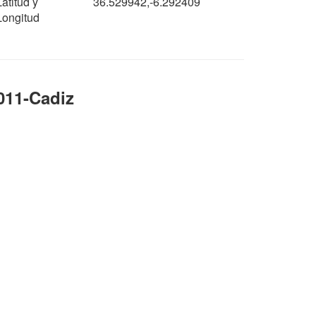
Latitud y
36.529942,-6.292409
Longitud
011-Cadiz