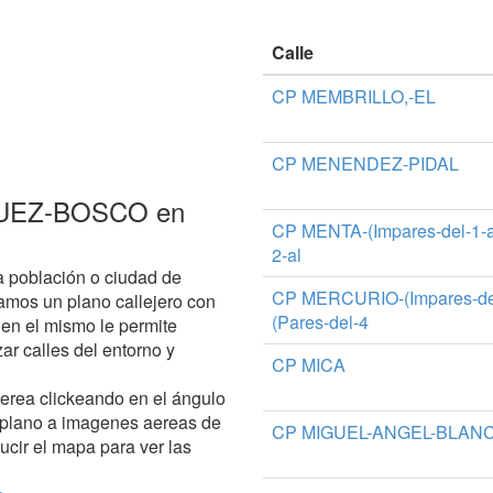
Calle
CP MEMBRILLO,-EL
CP MENENDEZ-PIDAL
ZQUEZ-BOSCO en
CP MENTA-(Impares-del-1-al-
2-al
a población o ciudad de
CP MERCURIO-(Impares-del-
amos un plano callejero con
(Pares-del-4
n el mismo le permite
zar calles del entorno y
CP MICA
aerea clickeando en el ángulo
 plano a imagenes aereas de
CP MIGUEL-ANGEL-BLANC
ucir el mapa para ver las