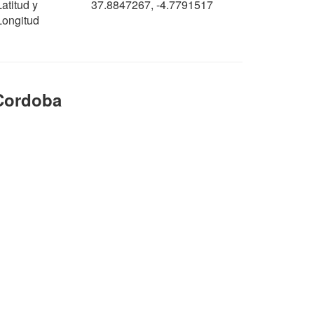
Latitud y
37.8847267, -4.7791517
Longitud
Cordoba