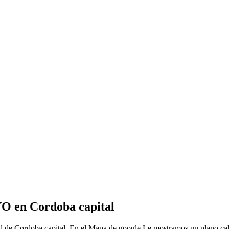
O en Cordoba capital
ad de Cordoba capital, En el Mapa de google Le mostramos un plano 