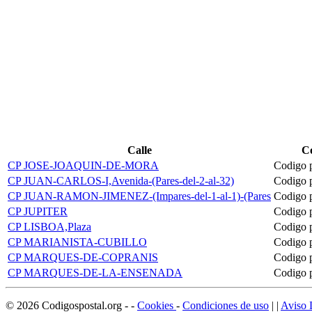
Calle
Co
CP JOSE-JOAQUIN-DE-MORA
Codigo 
CP JUAN-CARLOS-I,Avenida-(Pares-del-2-al-32)
Codigo 
CP JUAN-RAMON-JIMENEZ-(Impares-del-1-al-1)-(Pares
Codigo 
CP JUPITER
Codigo 
CP LISBOA,Plaza
Codigo 
CP MARIANISTA-CUBILLO
Codigo 
CP MARQUES-DE-COPRANIS
Codigo 
CP MARQUES-DE-LA-ENSENADA
Codigo 
©
2026
Codigospostal.org
-
-
Cookies
-
Condiciones de uso
| |
Aviso 