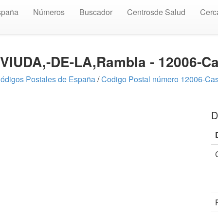
spaña
Números
Buscador
Centrosde Salud
Cerc
e VIUDA,-DE-LA,Rambla - 12006-C
ódigos Postales de España
/
Codigo Postal número 12006-Cas
D