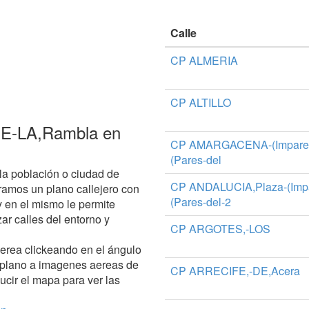
Calle
CP ALMERIA
CP ALTILLO
-DE-LA,Rambla en
CP AMARGACENA-(Impares-de
(Pares-del
la población o ciudad de
CP ANDALUCIA,Plaza-(Impar
ramos un plano callejero con
(Pares-del-2
 en el mismo le permite
zar calles del entorno y
CP ARGOTES,-LOS
aerea clickeando en el ángulo
 plano a imagenes aereas de
CP ARRECIFE,-DE,Acera
ucir el mapa para ver las