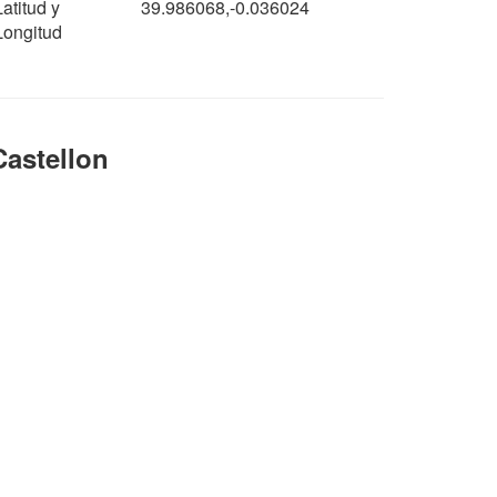
Latitud y
39.986068,-0.036024
Longitud
Castellon