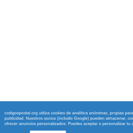
codigospostal.org utiliza cookies de analítica anónimas, propias par
publicidad. Nuestros socios (incluido Google) pueden almacenar, com
ofrecer anuncios personalizados. Puedes aceptar o personalizar tu c