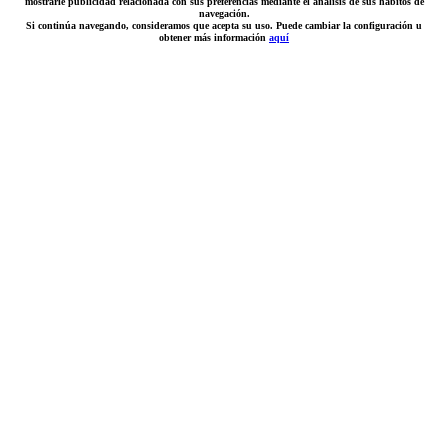
mostrarle publicidad relacionada con sus preferencias mediante el análisis de sus hábitos de
navegación.
Si continúa navegando, consideramos que acepta su uso. Puede cambiar la configuración u
obtener más información
aquí