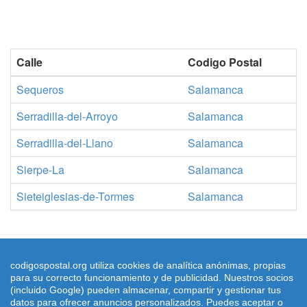
Calle
Codigo Postal
Sequeros
Salamanca
Serradilla-del-Arroyo
Salamanca
Serradilla-del-Llano
Salamanca
Sierpe-La
Salamanca
Sieteiglesias-de-Tormes
Salamanca
©
2026
Codigospostal.org
-
-
Cookies
-
Condiciones de uso
| |
codigospostal.org utiliza cookies de analítica anónimas, propias
Aviso Legal
- |
Códigos postales Internacionales
|
para su correcto funcionamiento y de publicidad. Nuestros socios
(incluido Google) pueden almacenar, compartir y gestionar tus
©
2026
Codigospostal.org-
Códigos postales del mundo
datos para ofrecer anuncios personalizados. Puedes aceptar o