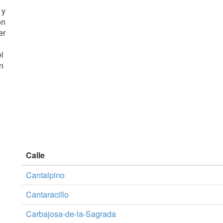
 y
ón
er
el
n
Calle
Cantalpino
Cantaracillo
Carbajosa-de-la-Sagrada