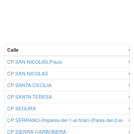
Calle
Co
CP SAN-NICOLAS,Plaza
Co
CP SAN-NICOLAS
Co
CP SANTA-CECILIA
Co
CP SANTA-TERESA
Co
CP SEGURA
Co
CP SERRANO-(Impares-del-1-al-final)-(Pares-del-2-al-
Co
CP SIERRA-CARBONERA
Co