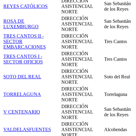
DIRECCIÓN
San Sebastián
REYES CATÓLICOS
ASISTENCIAL
de los Reyes
NORTE
DIRECCIÓN
ROSA DE
San Sebastián
ASISTENCIAL
LUXEMBURGO
de los Reyes
NORTE
TRES CANTOS II -
DIRECCIÓN
SECTOR
ASISTENCIAL
Tres Cantos
EMBARCACIONES
NORTE
DIRECCIÓN
TRES CANTOS I -
ASISTENCIAL
Tres Cantos
SECTOR OFICIOS
NORTE
DIRECCIÓN
SOTO DEL REAL
ASISTENCIAL
Soto del Real
NORTE
DIRECCIÓN
TORRELAGUNA
ASISTENCIAL
Torrelaguna
NORTE
DIRECCIÓN
San Sebastián
V CENTENARIO
ASISTENCIAL
de los Reyes
NORTE
DIRECCIÓN
VALDELASFUENTES
ASISTENCIAL
Alcobendas
NORTE