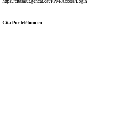
https://citasalut.gencat.cat/PPM/Access/Login
Cita Por teléfono en