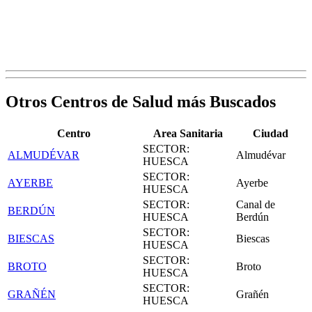
Otros Centros de Salud más Buscados
Centro
Area Sanitaria
Ciudad
SECTOR:
ALMUDÉVAR
Almudévar
HUESCA
SECTOR:
AYERBE
Ayerbe
HUESCA
SECTOR:
Canal de
BERDÚN
HUESCA
Berdún
SECTOR:
BIESCAS
Biescas
HUESCA
SECTOR:
BROTO
Broto
HUESCA
SECTOR:
GRAÑÉN
Grañén
HUESCA