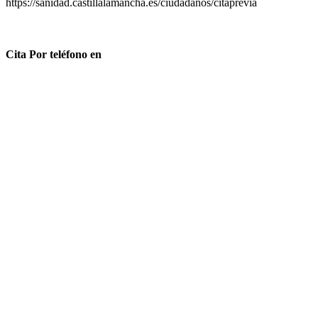
https://sanidad.castillalamancha.es/ciudadanos/citaprevia
Cita Por teléfono en