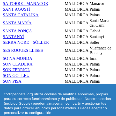
SA TORRE - MANACOR
MALLORCA
Manacor
SANT AGUSTÍ
MALLORCA
Palma
SANTA CATALINA
MALLORCA
Palma
Santa María
SANTA MARÍA
MALLORCA
del Camí
SANTA PONÇA
MALLORCA
Calvià
SANTANYÍ
MALLORCA
Santanyí
SERRA NORD - SÓLLER
MALLORCA
Sóller
Vilafranca de
SES ROQUES LLISES
MALLORCA
Bonany
SO NA MONDA
MALLORCA
Inca
SON CLADERA
MALLORCA
Palma
SON FERRIOL
MALLORCA
Palma
SON GOTLEU
MALLORCA
Palma
SON PISÀ
MALLORCA
Palma
SON RUTLAN - ARAGÓ
MALLORCA
Palma
SON SERRA - LA VILETA
MALLORCA
Palma
codigospostal.org utiliza cookies de analítica anónimas, propias
SA POBLA - TORRENT DE
para su correcto funcionamiento y de publicidad. Nuestros socios
MALLORCA
Pobla, Sa
SANT MIQUEL
(incluido Google) pueden almacenar, compartir y gestionar tus
datos para ofrecer anuncios personalizados. Puedes aceptar o
TRAMUNTANA - ESPORLES
MALLORCA
Esporles
personalizar tu configuración.: