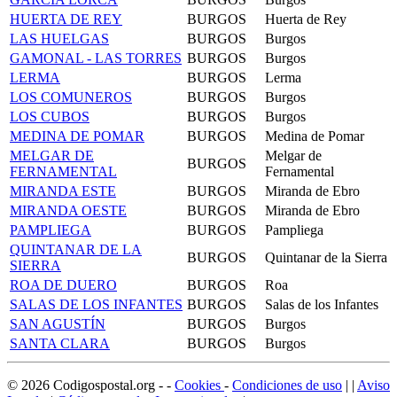
HUERTA DE REY
BURGOS
Huerta de Rey
LAS HUELGAS
BURGOS
Burgos
GAMONAL - LAS TORRES
BURGOS
Burgos
LERMA
BURGOS
Lerma
LOS COMUNEROS
BURGOS
Burgos
LOS CUBOS
BURGOS
Burgos
MEDINA DE POMAR
BURGOS
Medina de Pomar
MELGAR DE
Melgar de
BURGOS
FERNAMENTAL
Fernamental
MIRANDA ESTE
BURGOS
Miranda de Ebro
MIRANDA OESTE
BURGOS
Miranda de Ebro
PAMPLIEGA
BURGOS
Pampliega
QUINTANAR DE LA
BURGOS
Quintanar de la Sierra
SIERRA
ROA DE DUERO
BURGOS
Roa
SALAS DE LOS INFANTES
BURGOS
Salas de los Infantes
SAN AGUSTÍN
BURGOS
Burgos
SANTA CLARA
BURGOS
Burgos
©
2026
Codigospostal.org
-
-
Cookies
-
Condiciones de uso
| |
Aviso