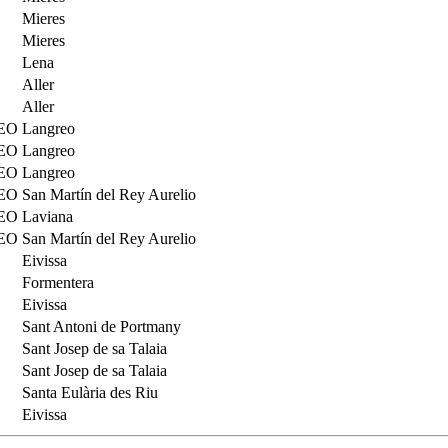
Mieres
Mieres
Lena
Aller
Aller
REO
Langreo
REO
Langreo
REO
Langreo
REO
San Martín del Rey Aurelio
REO
Laviana
REO
San Martín del Rey Aurelio
Eivissa
Formentera
Eivissa
Sant Antoni de Portmany
Sant Josep de sa Talaia
Sant Josep de sa Talaia
Santa Eulària des Riu
Eivissa