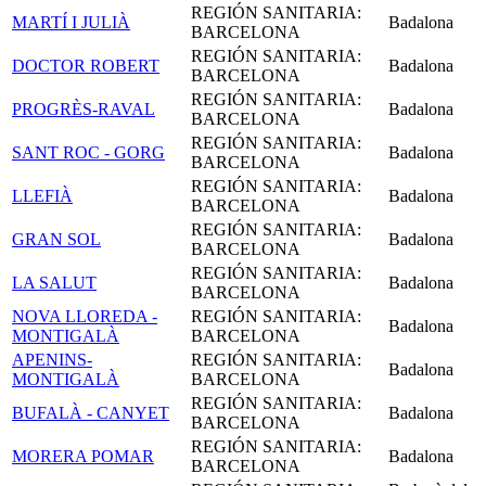
REGIÓN SANITARIA:
MARTÍ I JULIÀ
Badalona
BARCELONA
REGIÓN SANITARIA:
DOCTOR ROBERT
Badalona
BARCELONA
REGIÓN SANITARIA:
PROGRÈS-RAVAL
Badalona
BARCELONA
REGIÓN SANITARIA:
SANT ROC - GORG
Badalona
BARCELONA
REGIÓN SANITARIA:
LLEFIÀ
Badalona
BARCELONA
REGIÓN SANITARIA:
GRAN SOL
Badalona
BARCELONA
REGIÓN SANITARIA:
LA SALUT
Badalona
BARCELONA
NOVA LLOREDA -
REGIÓN SANITARIA:
Badalona
MONTIGALÀ
BARCELONA
APENINS-
REGIÓN SANITARIA:
Badalona
MONTIGALÀ
BARCELONA
REGIÓN SANITARIA:
BUFALÀ - CANYET
Badalona
BARCELONA
REGIÓN SANITARIA:
MORERA POMAR
Badalona
BARCELONA