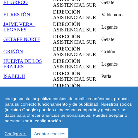
EL GRECO
Getafe
ASISTENCIAL SUR
DIRECCIÓN
EL RESTÓN
Valdemoro
ASISTENCIAL SUR
JAIME VERA -
DIRECCIÓN
Leganés
LEGANÉS
ASISTENCIAL SUR
DIRECCIÓN
GETAFE NORTE
Getafe
ASISTENCIAL SUR
DIRECCIÓN
GRIÑÓN
Griñón
ASISTENCIAL SUR
HUERTA DE LOS
DIRECCIÓN
Leganés
FRAILES
ASISTENCIAL SUR
DIRECCIÓN
ISABEL II
Parla
ASISTENCIAL SUR
DIRECCIÓN
JUAN DE LA CIERVA
Getafe
ASISTENCIAL SUR
DIRECCIÓN
codigospostal.org utiliza cookies de analítica anónimas, propias
LAS AMÉRICAS
Parla
ASISTENCIAL SUR
para su correcto funcionamiento y de publicidad. Nuestros socios
(incluido Google) pueden almacenar, compartir y gestionar tus
DIRECCIÓN
LAS CIUDADES
Getafe
datos para ofrecer anuncios personalizados. Puedes aceptar o
ASISTENCIAL SUR
personalizar tu configuración.:
©
2026
Codigospostal.org
-
-
Cookies
-
Condiciones de uso
| |
Aviso
Configurar
Aceptar cookies
Legal
- |
Códigos postales Internacionales
|