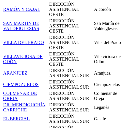
DIRECCIÓN
RAMÓN Y CAJAL
ASISTENCIAL
Alcorcón
OESTE
DIRECCIÓN
SAN MARTÍN DE
San Martín de
ASISTENCIAL
VALDEIGLESIAS
Valdeiglesias
OESTE
DIRECCIÓN
VILLA DEL PRADO
ASISTENCIAL
Villa del Prado
OESTE
DIRECCIÓN
VILLAVICIOSA DE
Villaviciosa de
ASISTENCIAL
ODÓN
Odón
OESTE
DIRECCIÓN
ARANJUEZ
Aranjuez
ASISTENCIAL SUR
DIRECCIÓN
CIEMPOZUELOS
Ciempozuelos
ASISTENCIAL SUR
COLMENAR DE
DIRECCIÓN
Colmenar de
OREJA
ASISTENCIAL SUR
Oreja
DR. MENDIGUCHÍA
DIRECCIÓN
Leganés
CARRICHE
ASISTENCIAL SUR
DIRECCIÓN
EL BERCIAL
Getafe
ASISTENCIAL SUR
DIRECCIÓN