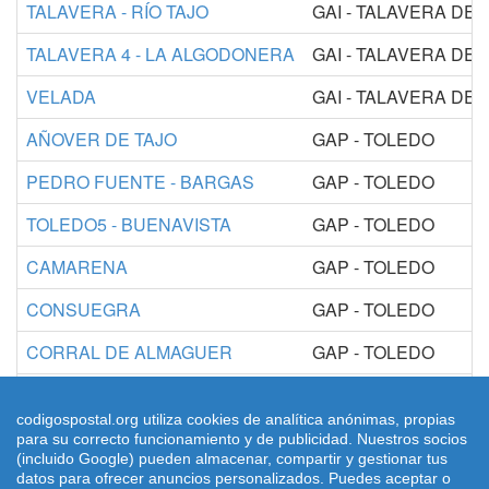
TALAVERA - RÍO TAJO
GAI - TALAVERA DE 
TALAVERA 4 - LA ALGODONERA
GAI - TALAVERA DE 
VELADA
GAI - TALAVERA DE 
AÑOVER DE TAJO
GAP - TOLEDO
PEDRO FUENTE - BARGAS
GAP - TOLEDO
TOLEDO5 - BUENAVISTA
GAP - TOLEDO
CAMARENA
GAP - TOLEDO
CONSUEGRA
GAP - TOLEDO
CORRAL DE ALMAGUER
GAP - TOLEDO
ESCALONA
GAP - TOLEDO
codigospostal.org utiliza cookies de analítica anónimas, propias
ESQUIVIAS
GAP - TOLEDO
para su correcto funcionamiento y de publicidad. Nuestros socios
(incluido Google) pueden almacenar, compartir y gestionar tus
datos para ofrecer anuncios personalizados. Puedes aceptar o