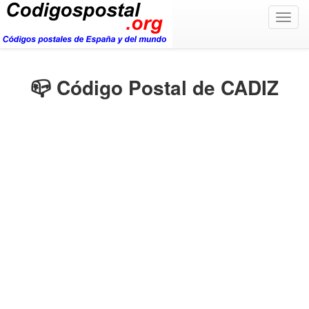
Togg
navig
📪 Código Postal de CADIZ