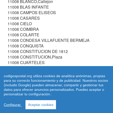
11008 BLANCO,Callejon
11008 BLAS INFANTE
11008 CAMPOS ELISEOS
11008 CASARES
11008 CIELO
11008 COIMBRA
11008 COLARTE
11008 CONDESA VILLAFUENTE BERMEJA
11008 CONQUISTA
11008 CONSTITUCION DE 1812
11008 CONSTITUCION,Plaza
11008 CUARTELES
11008 DAMA DE CADIZ
11008 DIECIOCHO DE JULIO
codigospostal.org utiliza cookies de analítica anónimas, propias
11008 DOCTOR GOMEZ PLANA
para su correcto funcionamiento y de publicidad. Nuestros socios
11008 DOCTOR JOSE MANUEL PASCUAL Y
(incluido Google) pueden almacenar, compartir y gestionar tus
PASCUAL
datos para ofrecer anuncios personalizados. Puedes aceptar o
personalizar tu configuración.:
11008 DOCTOR MANUEL CONCHA RUIZ
11008 DOCTOR RODRIGUEZ LOPEZ
Configurar
Aceptar cookies
11008 ESCRITOR RAMON SOLIS
11008 ESCUELA