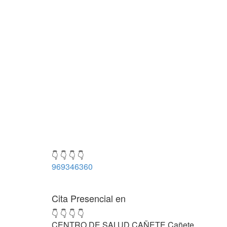
👇 👇 👇 👇
969346360
Cita Presencial en
👇 👇 👇 👇
CENTRO DE SALUD CAÑETE Cañete