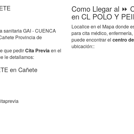
Como Llegar al 
ETE
en CL POLO Y PE
Localice en el Mapa donde
ea sanitaria GAI - CUENCA
para cita médico, enfermería
Cañete Provincia de
puede encontrar el
centro d
ubicación::
ne que pedir
Cita Previa
en el
ue le detallamos:
TE en Cañete
itaprevia